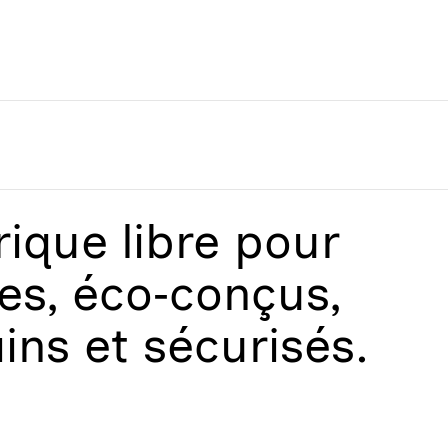
que libre
pour
les, éco‑conçus,
ains et sécurisés.