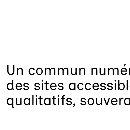
Un
commun numéri
des sites accessib
qualitatifs, souver