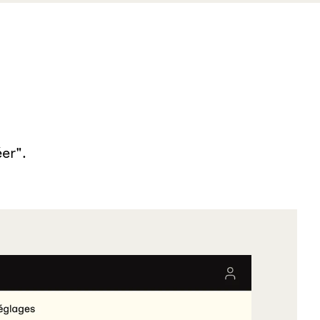
éer".