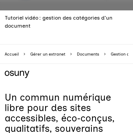
Tutoriel vidéo : gestion des catégories d'un
document
Accueil
Gérer un extranet
Documents
Gestion de
Un
commun numérique
libre
pour
des sites
accessibles, éco‑conçus,
qualitatifs, souverains