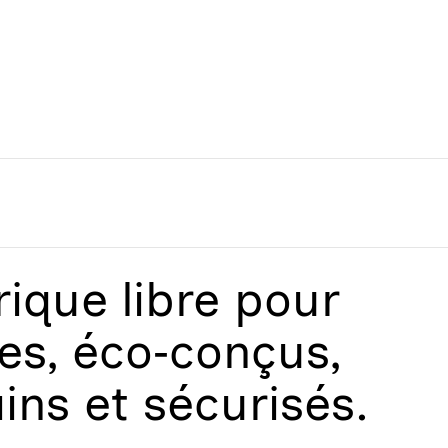
que libre
pour
les, éco‑conçus,
ains et sécurisés.