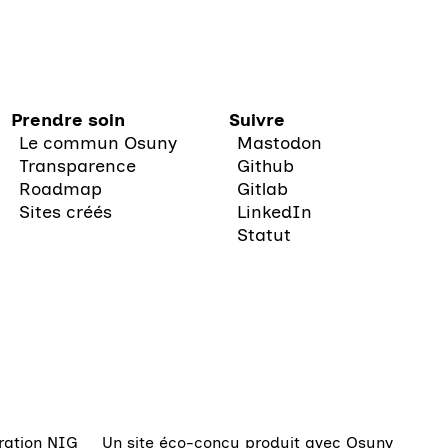
Prendre soin
Suivre
Le commun Osuny
Mastodon
Transparence
Github
Roadmap
Gitlab
Sites créés
LinkedIn
Statut
ration NIG
Un site éco-conçu produit avec
Osuny