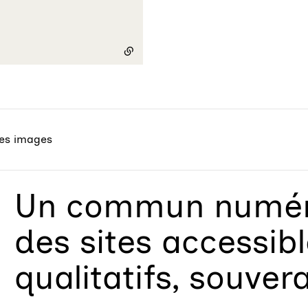
es images
Un
commun numéri
des sites accessib
qualitatifs, souver