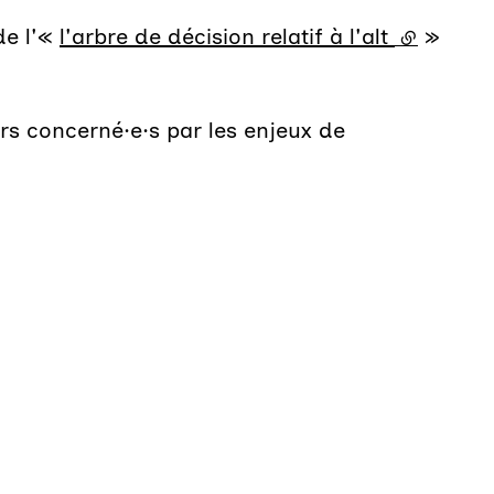
de l'«
l'arbre de décision relatif à l'alt
(lien exte
»
urs concerné·e·s par les enjeux de