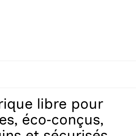
que libre
pour
les, éco‑conçus,
ains et sécurisés.