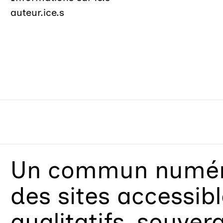
auteur.ice.s
Un
commun numéri
des sites accessib
qualitatifs, souver