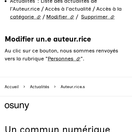
Actualités : Liste des actualités de
l'Auteur.rice / Accès à l'actualité / Accès à la
catégorie
(lien externe)
/
Modifier
(lien externe)
/
Supprimer
(lien ext
Modifier un.e auteur.rice
Au clic sur ce bouton, nous sommes renvoyés
vers la rubrique "
Personnes
(lien externe)
".
Accueil
Actualités
Auteur.rice.s
Un
commun numérique